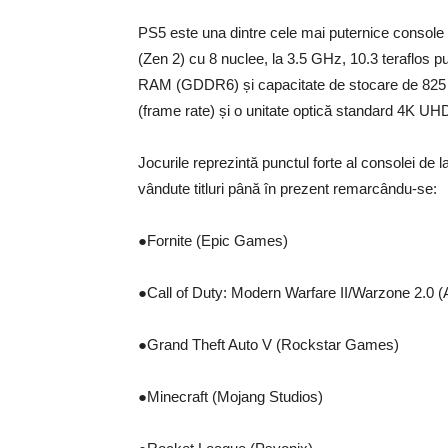
PS5 este una dintre cele mai puternice console
(Zen 2) cu 8 nuclee, la 3.5 GHz, 10.3 teraflo
RAM (GDDR6) și capacitate de stocare de 825 G
(frame rate) și o unitate optică standard 4K UH
Jocurile reprezintă punctul forte al consolei de 
vândute titluri până în prezent remarcându-se:
●Fornite (Epic Games)
●Call of Duty: Modern Warfare II/Warzone 2.0 (A
●Grand Theft Auto V (Rockstar Games)
●Minecraft (Mojang Studios)