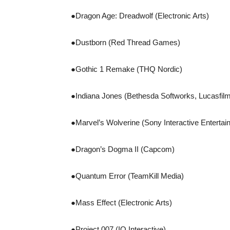
●Dragon Age: Dreadwolf (Electronic Arts)
●Dustborn (Red Thread Games)
●Gothic 1 Remake (THQ Nordic)
●Indiana Jones (Bethesda Softworks, Lucasfi
●Marvel’s Wolverine (Sony Interactive Entertai
●Dragon’s Dogma II (Capcom)
●Quantum Error (TeamKill Media)
●Mass Effect (Electronic Arts)
●Project 007 (IO Interactive)