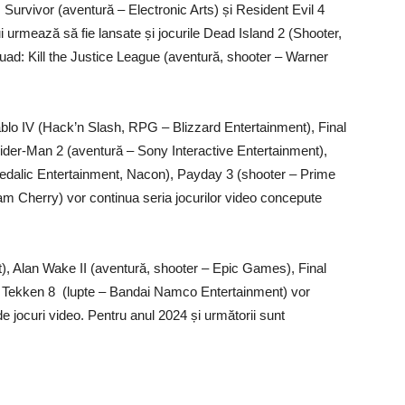
Survivor (aventură – Electronic Arts) și Resident Evil 4
 urmează să fie lansate și jocurile Dead Island 2 (Shooter,
uad: Kill the Justice League (aventură, shooter – Warner
ablo IV (Hack’n Slash, RPG – Blizzard Entertainment), Final
der-Man 2 (aventură – Sony Interactive Entertainment),
dalic Entertainment, Nacon), Payday 3 (shooter – Prime
am Cherry) vor continua seria jocurilor video concepute
t), Alan Wake II (aventură, shooter – Epic Games), Final
i Tekken 8 (lupte – Bandai Namco Entertainment) vor
de jocuri video. Pentru anul 2024 și următorii sunt