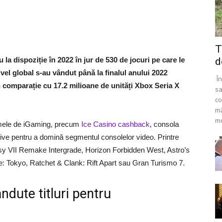
T
la dispoziție în 2022 în jur de 530 de jocuri pe care le
d
ivel global s-au vândut până la finalul anului 2022
În
 comparație cu 17.2 milioane de unități Xbox Seria X
sa
co
mă
mo
rmele de iGaming, precum
Ice Casino cashback
, consola
ive pentru a domină segmentul consolelor video. Printre
sy VII Remake Intergrade, Horizon Forbidden West, Astro’s
: Tokyo, Ratchet & Clank: Rift Apart sau Gran Turismo 7.
ndute titluri pentru