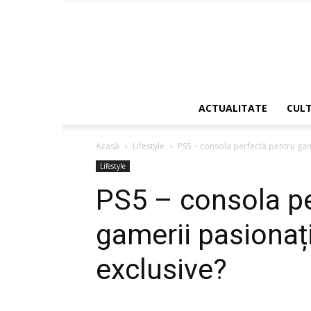
ACTUALITATE
CUL
Acasă
Lifestyle
PS5 – consola perfectă pentru gam
Lifestyle
PS5 – consola pe
gamerii pasionați
exclusive?