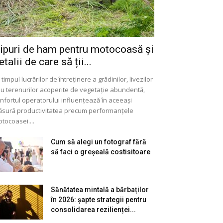
ipuri de ham pentru motocoasă și
etalii de care să ții...
 timpul lucrărilor de întreținere a grădinilor, livezilor
u terenurilor acoperite de vegetație abundentă,
nfortul operatorului influențează în aceeași
sură productivitatea precum performanțele
tocoasei....
Cum să alegi un fotograf fără
să faci o greșeală costisitoare
Sănătatea mintală a bărbaților
în 2026: șapte strategii pentru
consolidarea rezilienței...