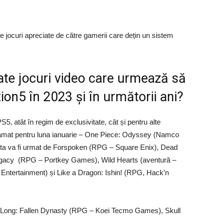
re jocuri apreciate de către gamerii care dețin un sistem
ate jocuri video care urmează să
ion5 în 2023 și în următorii ani?
PS5, atât în regim de exclusivitate, cât și pentru alte
ogramat pentru luna ianuarie – One Piece: Odyssey (Namco
a va fi urmat de Forspoken (RPG – Square Enix), Dead
Legacy (RPG – Portkey Games), Wild Hearts (aventură –
 Entertainment) și Like a Dragon: Ishin! (RPG, Hack’n
o Long: Fallen Dynasty (RPG – Koei Tecmo Games), Skull