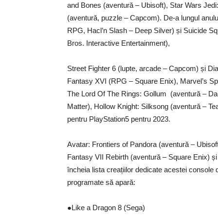
and Bones (aventură – Ubisoft), Star Wars Jedi: 
(aventură, puzzle – Capcom). De-a lungul anului
RPG, Hacl’n Slash – Deep Silver) și Suicide Sq
Bros. Interactive Entertainment),
Street Fighter 6 (lupte, arcade – Capcom) și Di
Fantasy XVI (RPG – Square Enix), Marvel’s Spi
The Lord Of The Rings: Gollum (aventură – Dae
Matter), Hollow Knight: Silksong (aventură – Te
pentru PlayStation5 pentru 2023.
Avatar: Frontiers of Pandora (aventură – Ubisof
Fantasy VII Rebirth (aventură – Square Enix) ș
încheia lista creațiilor dedicate acestei console 
programate să apară:
●Like a Dragon 8 (Sega)