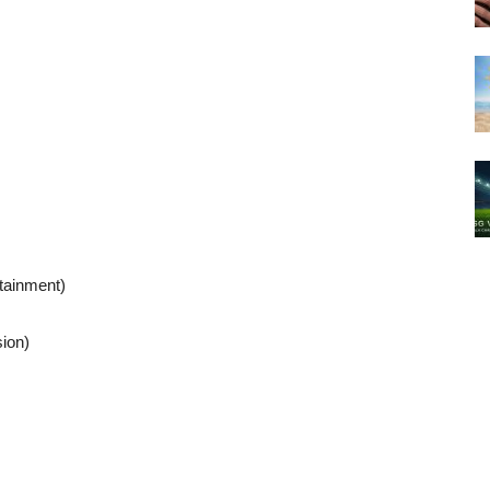
tainment)
sion)