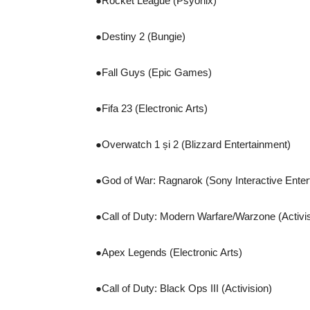
●Rocket League (Psyonix)
●Destiny 2 (Bungie)
●Fall Guys (Epic Games)
●Fifa 23 (Electronic Arts)
●Overwatch 1 și 2 (Blizzard Entertainment)
●God of War: Ragnarok (Sony Interactive Enter
●Call of Duty: Modern Warfare/Warzone (Activi
●Apex Legends (Electronic Arts)
●Call of Duty: Black Ops III (Activision)