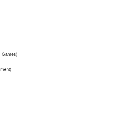
lm Games)
nment)