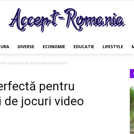
TURA
DIVERSE
ECONOMIE
EDUCATIE
LIFESTYLE
Accept
erii pasionați de jocuri video exclusive?
rfectă pentru
Romania
 de jocuri video