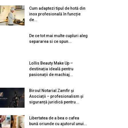
Cum adaptezi tipul de hotă din
inox profesională în funcție
de...
De ce tot mai multe cupluri aleg
separarea si ce spun...
Lollis Beauty Make Up –
destinația ideală pentru
pasionații de machiaj...
Biroul Notarial Zamfir și
Asociații – profesionalism și
siguranță juridică pentru...
Libertatea de a bea o cafea
bună oriunde cu ajutorul unui...