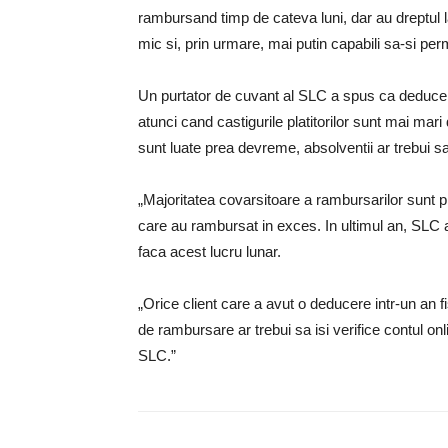
rambursand timp de cateva luni, dar au dreptul l
mic si, prin urmare, mai putin capabili sa-si perm
Un purtator de cuvant al SLC a spus ca deduceri
atunci cand castigurile platitorilor sunt mai ma
sunt luate prea devreme, absolventii ar trebui s
„Majoritatea covarsitoare a rambursarilor sunt p
care au rambursat in exces. In ultimul an, SLC 
faca acest lucru lunar.
„Orice client care a avut o deducere intr-un an fi
de rambursare ar trebui sa isi verifice contul onl
SLC.”