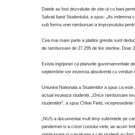
Datele au fost dezvaluite de site-ul cu bani pent
Salvati banii Studentului, a spus: „As indemna cu
sub forma unei rambursari a imprumutului pentru
Cea mai mare parte a platilor gresite sunt deduc
de rambursare de 27.295 de lire sterline. Doar 2%
Exista ingrijorari ca planurile guvernamentale d
septembrie vor insemna absolventii cu venituri m
Uniunea Nationala a Studentilor a spus ca este „
actual esueaza studentii. „Orice rambursare ex
studentilor”, a spus Chloe Field, vicepresedint
„NUS a documentat mult timp suferintele pe care 
pandemiei si a crizei costului vietii, iar acum tr
rambursare si o evaluare a cati studenti au fost a