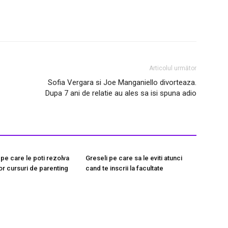
Articolul următor
Sofia Vergara si Joe Manganiello divorteaza.
Dupa 7 ani de relatie au ales sa isi spuna adio
pe care le poti rezolva
Greseli pe care sa le eviti atunci
or cursuri de parenting
cand te inscrii la facultate