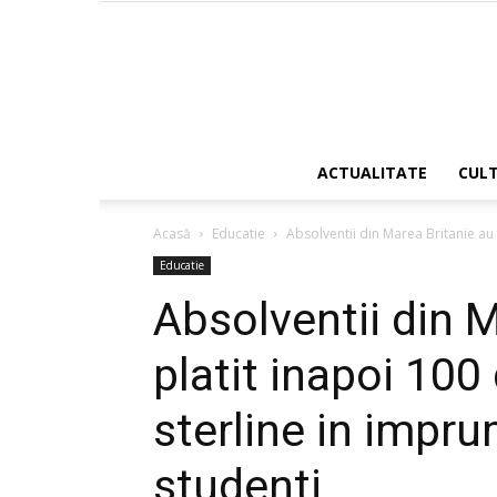
ACTUALITATE
CUL
Acasă
Educatie
Absolventii din Marea Britanie au p
Educatie
Absolventii din 
platit inapoi 100
sterline in impru
studenti