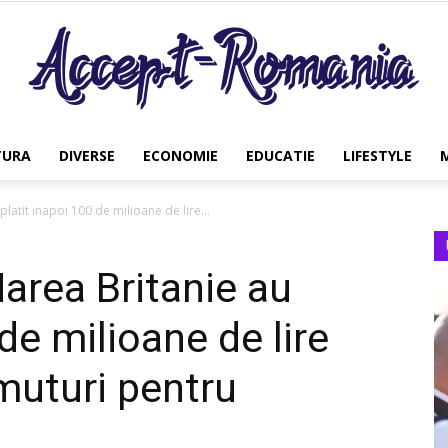
TURA
DIVERSE
ECONOMIE
EDUCATIE
LIFESTYLE
Accept
latit inapoi 100 de milioane de lire...
Marea Britanie au
Romania
 de milioane de lire
muturi pentru