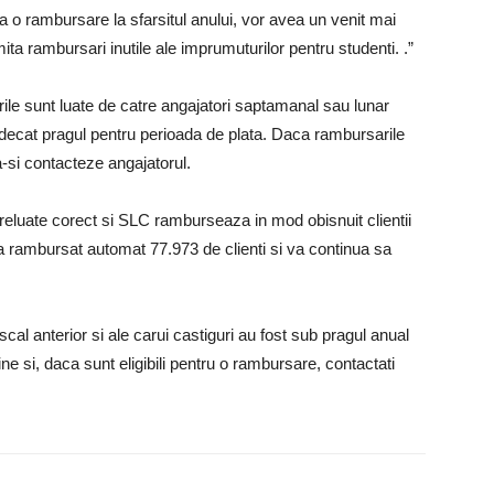
a o rambursare la sfarsitul anului, vor avea un venit mai
ita rambursari inutile ale imprumuturilor pentru studenti. .”
le sunt luate de catre angajatori saptamanal sau lunar
ri decat pragul pentru perioada de plata. Daca rambursarile
a-si contacteze angajatorul.
reluate corect si SLC ramburseaza in mod obisnuit clientii
a rambursat automat 77.973 de clienti si va continua sa
scal anterior si ale carui castiguri au fost sub pragul anual
ine si, daca sunt eligibili pentru o rambursare, contactati