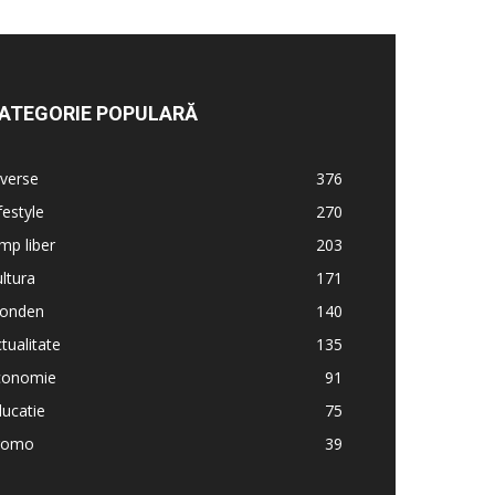
ATEGORIE POPULARĂ
verse
376
festyle
270
mp liber
203
ltura
171
onden
140
tualitate
135
conomie
91
ucatie
75
romo
39