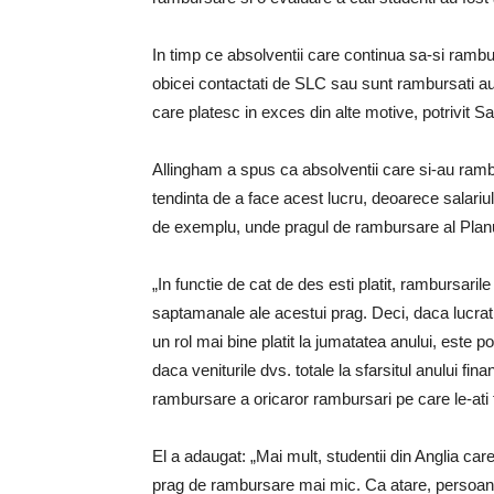
In timp ce absolventii care continua sa-si ram
obicei contactati de SLC sau sunt rambursati aut
care platesc in exces din alte motive, potrivit Sa
Allingham a spus ca absolventii care si-au ramb
tendinta de a face acest lucru, deoarece salariul l
de exemplu, unde pragul de rambursare al Planulu
„In functie de cat de des esti platit, rambursaril
saptamanale ale acestui prag. Deci, daca lucrati
un rol mai bine platit la jumatatea anului, este p
daca veniturile dvs. totale la sfarsitul anului fi
rambursare a oricaror rambursari pe care le-ati 
El a adaugat: „Mai mult, studentii din Anglia ca
prag de rambursare mai mic. Ca atare, persoane