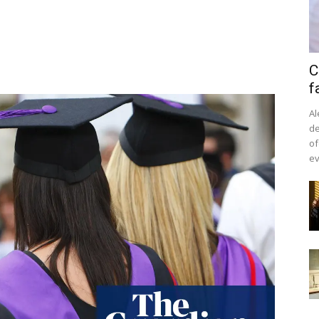
C
f
Al
de
of
ev