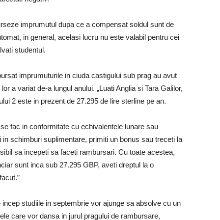
burseze imprumutul dupa ce a compensat soldul sunt de
omat, in general, acelasi lucru nu este valabil pentru cei
lvati studentul.
ursat imprumuturile in ciuda castigului sub prag au avut
or a variat de-a lungul anului. „Luati Anglia si Tara Galilor,
i 2 este in prezent de 27.295 de lire sterline pe an.
e se fac in conformitate cu echivalentele lunare sau
 in schimburi suplimentare, primiti un bonus sau treceti la
osibil sa incepeti sa faceti rambursari. Cu toate acestea,
nanciar sunt inca sub 27.295 GBP, aveti dreptul la o
facut.”
re incep studiile in septembrie vor ajunge sa absolve cu un
le care vor dansa in jurul pragului de rambursare,