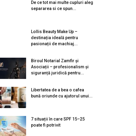
De ce tot mai multe cupluri aleg
separarea si ce spun...
Lollis Beauty Make Up –
destinația ideală pentru
pasionații de machiaj...
Biroul Notarial Zamfir și
Asociații – profesionalism și
siguranță juridică pentru...
Libertatea de a bea o cafea
bună oriunde cu ajutorul unui...
7 situații în care SPF 15–25
poate fi potrivit