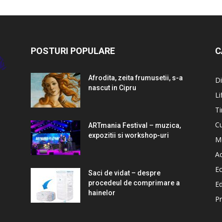
POSTURI POPULARE
C
Afrodita, zeita frumusetii, s-a
Di
nascut in Cipru
Li
Ti
Cu
ARTmania Festival – muzica,
expozitii si workshop-uri
M
Ac
E
Saci de vidat – despre
procedeul de comprimare a
Ed
hainelor
P