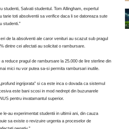
ru studenti, Salvati studentul. Tom Allingham, expertul
 tarie toti absolventii sa verifice daca li se datoreaza sute
 studenti.”
eri de la absolventi ale caror venituri au scazut sub pragul
 dintre cei afectati au solicitat o rambursare.
e a reduce pragul de rambursare la 25.000 de lire sterline din
ai mici nu vor putea sa-si permita rambursari inutile.
profund ingrijorata” si ca este inca o dovada ca sistemul
cesiva este bani scosi in mod nedrept din buzunarele
e NUS pentru invatamantul superior.
le-au experimentat studentii in ultimii ani, din cauza
ebuie sa existe o revizuire urgenta a proceselor de
fectati negativ.”