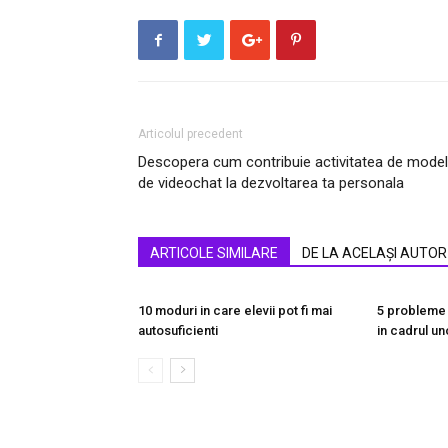
Articolul precedent
Descopera cum contribuie activitatea de model
de videochat la dezvoltarea ta personala
ARTICOLE SIMILARE
DE LA ACELAȘI AUTOR
10 moduri in care elevii pot fi mai
5 probleme 
autosuficienti
in cadrul un