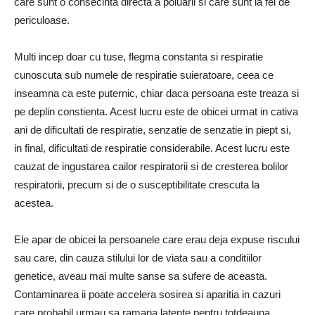
care sunt o consecinta directa a poluarii si care sunt la fel de
periculoase.
Multi incep doar cu tuse, flegma constanta si respiratie
cunoscuta sub numele de respiratie suieratoare, ceea ce
inseamna ca este puternic, chiar daca persoana este treaza si
pe deplin constienta. Acest lucru este de obicei urmat in cativa
ani de dificultati de respiratie, senzatie de senzatie in piept si,
in final, dificultati de respiratie considerabile. Acest lucru este
cauzat de ingustarea cailor respiratorii si de cresterea bolilor
respiratorii, precum si de o susceptibilitate crescuta la
acestea.
Ele apar de obicei la persoanele care erau deja expuse riscului
sau care, din cauza stilului lor de viata sau a conditiilor
genetice, aveau mai multe sanse sa sufere de aceasta.
Contaminarea ii poate accelera sosirea si aparitia in cazuri
care probabil urmau sa ramana latente pentru totdeauna.