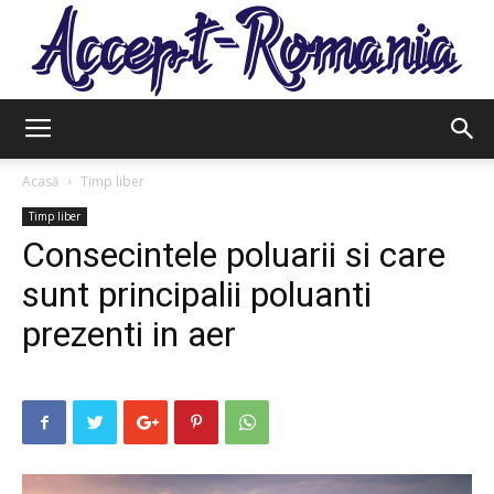
Accept
Acasă
Timp liber
Timp liber
Consecintele poluarii si care
Romania
sunt principalii poluanti
prezenti in aer