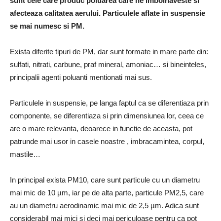
sunt cele care produc poluarea care ne imbolnaveste si
afecteaza calitatea aerului. Particulele aflate in suspensie
se mai numesc si PM.
Exista diferite tipuri de PM, dar sunt formate in mare parte din:
sulfati, nitrati, carbune, praf mineral, amoniac… si bineinteles,
principalii agenti poluanti mentionati mai sus.
Particulele in suspensie, pe langa faptul ca se diferentiaza prin
componente, se diferentiaza si prin dimensiunea lor, ceea ce
are o mare relevanta, deoarece in functie de aceasta, pot
patrunde mai usor in casele noastre , imbracamintea, corpul,
mastile…
In principal exista PM10, care sunt particule cu un diametru
mai mic de 10 µm, iar pe de alta parte, particule PM2,5, care
au un diametru aerodinamic mai mic de 2,5 µm. Adica sunt
considerabil mai mici si deci mai periculoase pentru ca pot