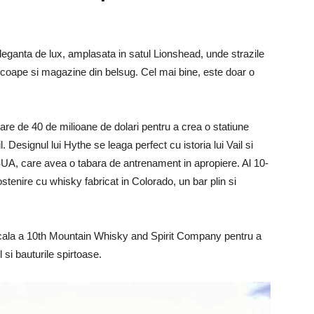
leganta de lux, amplasata in satul Lionshead, unde strazile
-coape si magazine din belsug. Cel mai bine, este doar o
re de 40 de milioane de dolari pentru a crea o statiune
. Designul lui Hythe se leaga perfect cu istoria lui Vail si
SUA, care avea o tabara de antrenament in apropiere. Al 10-
tenire cu whisky fabricat in Colorado, un bar plin si
a locala a 10th Mountain Whisky and Spirit Company pentru a
si bauturile spirtoase.