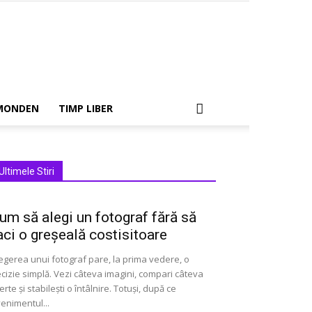
MONDEN
TIMP LIBER
Ultimele Stiri
um să alegi un fotograf fără să
aci o greșeală costisitoare
egerea unui fotograf pare, la prima vedere, o
cizie simplă. Vezi câteva imagini, compari câteva
erte și stabilești o întâlnire. Totuși, după ce
enimentul...