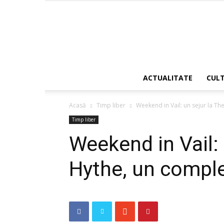
ACTUALITATE
CUL
Acasă
Timp liber
Weekend in Vail: un sejur la Th
Timp liber
Weekend in Vail: 
Hythe, un comple