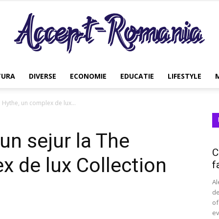
TURA
DIVERSE
ECONOMIE
EDUCATIE
LIFESTYLE
Accept
e Hythe, un complex de lux...
un sejur la The
Romania
C
x de lux Collection
f
Al
de
of
ev