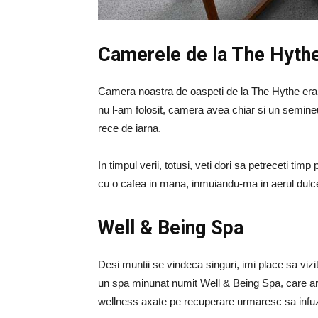
Camerele de la The Hyth
Camera noastra de oaspeti de la The Hythe era m
nu l-am folosit, camera avea chiar si un semineu 
rece de iarna.
In timpul verii, totusi, veti dori sa petreceti ti
cu o cafea in mana, inmuiandu-ma in aerul dulc
Well & Being Spa
Desi muntii se vindeca singuri, imi place sa vizi
un spa minunat numit Well & Being Spa, care are
wellness axate pe recuperare urmaresc sa infuz