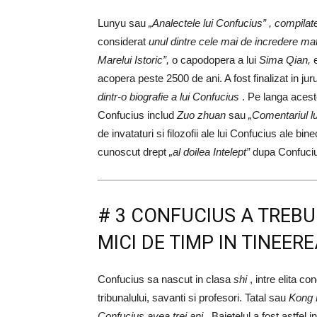
Lunyu sau
„Analectele lui Confucius” , compilate
considerat
unul dintre cele mai de incredere ma
Marelui Istoric”,
o capodopera a lui
Sima Qian,
e
acopera peste 2500 de ani. A fost finalizat in jur
dintr-o biografie a lui Confucius
. Pe langa aceste
Confucius includ
Zuo zhuan
sau
„Comentariul l
de invataturi si filozofii ale lui Confucius ale b
cunoscut drept
„al doilea Intelept”
dupa Confuciu
# 3 CONFUCIUS A TREBU
MICI DE TIMP IN TINEER
Confucius sa nascut in clasa
shi
, intre elita co
tribunalului, savanti si profesori. Tatal sau
Kong
Confucius avea trei ani
. Baietelul a fost astfel 