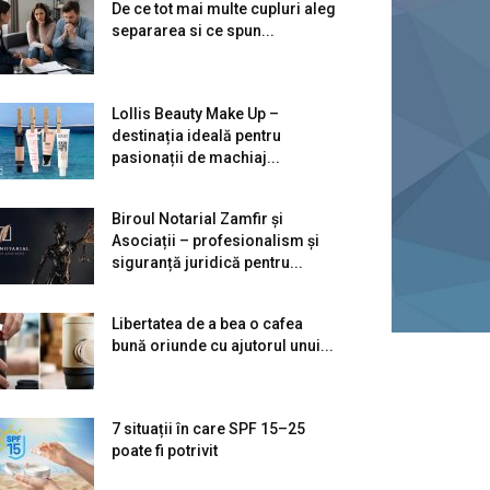
De ce tot mai multe cupluri aleg
separarea si ce spun...
Lollis Beauty Make Up –
destinația ideală pentru
pasionații de machiaj...
Biroul Notarial Zamfir și
Asociații – profesionalism și
siguranță juridică pentru...
Libertatea de a bea o cafea
bună oriunde cu ajutorul unui...
7 situații în care SPF 15–25
poate fi potrivit