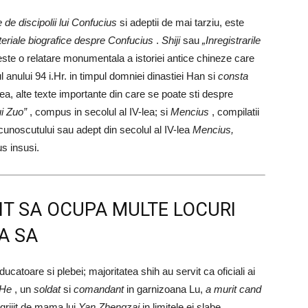
 de discipolii lui
Confucius
si adeptii de mai tarziu, este
teriale biografice despre Confucius
.
Shiji
sau
„Inregistrarile
ste o relatare monumentala a istoriei antice chineze care
ul anului 94 i.Hr. in timpul domniei dinastiei Han si
consta
a, alte texte importante din care se poate sti despre
ui Zuo”
, compus in secolul al IV-lea; si
Mencius
, compilatii
inecunoscutului sau adept din secolul al IV-lea
Mencius,
s insusi.
IT SA OCUPA MULTE LOCURI
EA SA
nducatoare si plebei; majoritatea shih au servit ca oficiali ai
 He
, un
soldat
si
comandant
in garnizoana Lu,
a murit cand
ingrijit de mama lui
Yan Zhengzai
in limitele ei slabe.