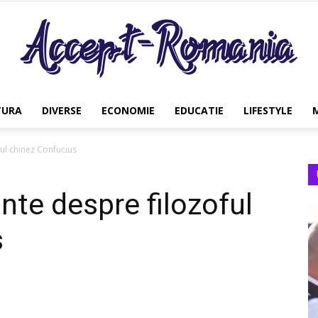
TURA
DIVERSE
ECONOMIE
EDUCATIE
LIFESTYLE
Accept
ful chinez Confucius
nte despre filozoful
Romania
s