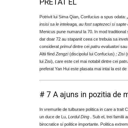
PRETAT EL
Potrivit lui Sima Qian, Confucius a spus odata:
insisi sa le inteleaga, au fost saptezeci si sapte
Menicus pune numarul la 70. In mod traditional 
dar doar 72 au stapanit ceea ce trebuia sa inve
considerat
primul
dintre cei
patru evaluatori
sau
Altii fiind
Zengzi
(discipolul lui Confucius)
; Zisi
(
lui Zisi), care este cel mai notabil dintre cei patr
preferat Yan Hui este plasata mai intai la est de
# 7 A ajuns in pozitia de mi
In vremurile de tulburare politica in care a trait
un duce de Lu,
Lordul Ding
. Sub el, trei familii 
birocratice si politice importante. Politica extrem