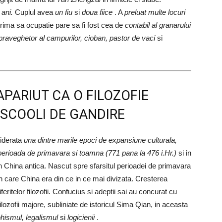
ani.
Cuplul avea
un fiu
si
doua fiice
. A
preluat multe locuri
rima sa ocupatie pare sa fi fost cea de
contabil al granarului
praveghetor al campurilor, cioban, pastor de vaci
si
PARIUT CA O FILOZOFIE
 SCOOLI DE GANDIRE
iderata
una dintre marile epoci de expansiune culturala,
perioada de primavara si toamna (771 pana la 476 i.Hr.)
si in
n China antica. Nascut spre sfarsitul perioadei de primavara
n care China era din ce in ce mai divizata. Cresterea
iferitelor filozofii. Confucius si adeptii sai au concurat cu
filozofii majore, subliniate de istoricul Sima Qian, in aceasta
hismul, legalismul
si
logicienii
.