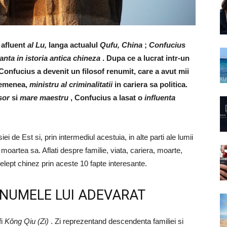
l afluent
al Lu,
langa actualul
Qufu, China
;
Confucius
nta in istoria antica chineza
. Dupa ce a lucrat intr-un
 Confucius a devenit un filosof renumit, care a avut mii
asemenea,
ministru al criminalitatii
in cariera sa politica.
sor
si
mare maestru
, Confucius a lasat o
influenta
ei de Est si, prin intermediul acestuia, in alte parti ale lumii
 moartea sa. Aflati despre familie, viata, cariera, moarte,
intelept chinez prin aceste 10 fapte interesante.
 NUMELE LUI ADEVARAT
fi
Kǒng Qiu (Zi)
. Zi reprezentand descendenta familiei si