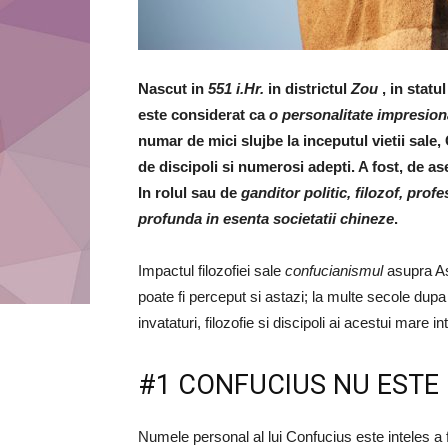
Nascut in
551 i.Hr.
in districtul
Zou
, in statu
este considerat ca
o personalitate impresiona
numar de mici slujbe la inceputul vietii sale,
de discipoli si numerosi adepti. A fost, de 
In rolul sau de
ganditor politic, filozof, profe
profunda in esenta societatii chineze
.
Impactul filozofiei sale
confucianismul
asupra Asi
poate fi perceput si astazi; la multe secole dupa
invataturi, filozofie si discipoli ai acestui mare 
#1 CONFUCIUS NU ESTE
Numele personal al lui Confucius este inteles a 