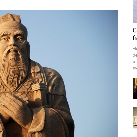
C
f
Al
de
of
ev