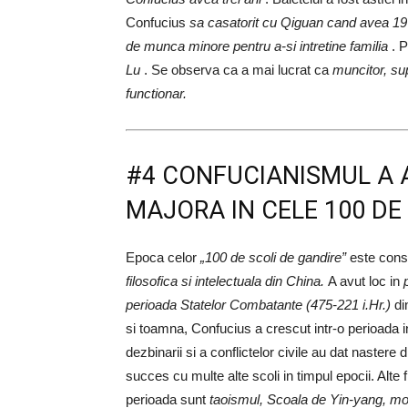
Confucius
sa casatorit cu Qiguan cand avea 19 
de munca minore pentru a-si intretine familia
. P
Lu
. Se observa ca a mai lucrat ca
muncitor, su
functionar.
#4 CONFUCIANISMUL A A
MAJORA IN CELE 100 DE
Epoca celor
„100 de scoli de gandire”
este cons
filosofica si intelectuala din China.
A avut loc in
perioada Statelor Combatante (475-221 i.Hr.)
di
si toamna, Confucius a crescut intr-o perioada i
dezbinarii si a conflictelor civile au dat nastere d
succes cu multe alte scoli in timpul epocii. Alte 
perioada sunt
taoismul, Scoala de Yin-yang, mo