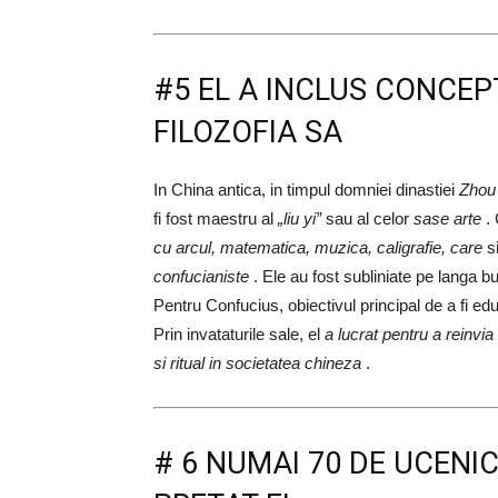
#5 EL A INCLUS CONCEP
FILOZOFIA SA
In China antica, in timpul domniei dinastiei
Zhou 
fi fost maestru al
„liu yi”
sau al celor
sase arte
. 
cu arcul, matematica, muzica, caligrafie, care
s
confucianiste
. Ele au fost subliniate pe langa bur
Pentru Confucius, obiectivul principal de a fi ed
Prin invataturile sale, el
a lucrat pentru a reinvia
si ritual in societatea chineza
.
# 6 NUMAI 70 DE UCENICI 