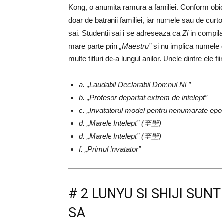
Kong, o anumita ramura a familiei. Conform obic
doar de batranii familiei, iar numele sau de curt
sai. Studentii sai i se adreseaza ca
Zi
in compilat
mare parte prin
„Maestru”
si nu implica numele 
multe titluri de-a lungul anilor. Unele dintre ele fii
a. „Laudabil Declarabil Domnul Ni
”
b. „Profesor departat extrem de intelept”
c. „Invatatorul model pentru nenumarate epo
d. „Marele Intelept” (至聖)
d. „Marele Intelept” (至聖)
f. „Primul Invatator”
# 2 LUNYU SI SHIJI SUN
SA