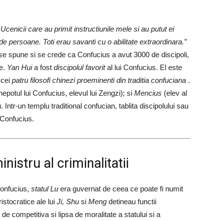
„Ucenicii care au primit instructiunile mele si au putut ei
 de persoane. Toti erau savanti cu o abilitate extraordinara.”
se spune si se crede ca Confucius a avut 3000 de discipoli,
te.
Yan Hui
a fost
discipolul favorit
al lui Confucius. El este
 cei
patru filosofi chinezi proeminenti din traditia confuciana
.
nepotul lui Confucius, elevul lui Zengzi); si
Mencius
(elev al
u. Intr-un templu traditional confucian, tablita discipolului sau
 Confucius.
nistru al criminalitatii
 Confucius,
statul Lu
era guvernat de ceea ce poate fi numit
aristocratice ale lui
Ji, Shu
si
Meng
detineau functii
 de competitiva si lipsa de moralitate a statului si a