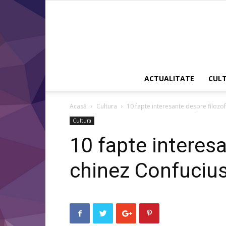
ACTUALITATE
CUL
Acasă
Cultura
10 fapte interesante despre filozo
Cultura
10 fapte interesa
chinez Confuciu