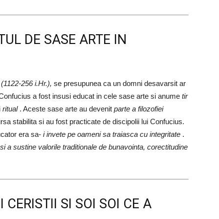
TUL DE SASE ARTE IN
(1122-256 i.Hr.),
se presupunea ca un domni desavarsit ar
Confucius a fost insusi educat in cele sase arte si anume
tir
i
ritual
. Aceste sase arte au devenit
parte a filozofiei
sa stabilita si au fost practicate de discipolii lui Confucius.
ucator era sa-
i invete pe oameni sa traiasca cu integritate
.
 si a sustine valorile traditionale de bunavointa, corectitudine
CERISTII SI SOI SOI CE A