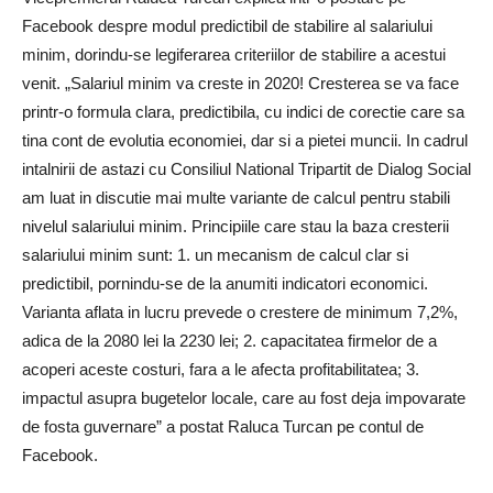
Facebook despre modul predictibil de stabilire al salariului
minim, dorindu-se legiferarea criteriilor de stabilire a acestui
venit. „Salariul minim va creste in 2020! Cresterea se va face
printr-o formula clara, predictibila, cu indici de corectie care sa
tina cont de evolutia economiei, dar si a pietei muncii. In cadrul
intalnirii de astazi cu Consiliul National Tripartit de Dialog Social
am luat in discutie mai multe variante de calcul pentru stabili
nivelul salariului minim. Principiile care stau la baza cresterii
salariului minim sunt: 1. un mecanism de calcul clar si
predictibil, pornindu-se de la anumiti indicatori economici.
Varianta aflata in lucru prevede o crestere de minimum 7,2%,
adica de la 2080 lei la 2230 lei; 2. capacitatea firmelor de a
acoperi aceste costuri, fara a le afecta profitabilitatea; 3.
impactul asupra bugetelor locale, care au fost deja impovarate
de fosta guvernare” a postat Raluca Turcan pe contul de
Facebook.