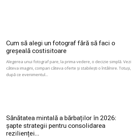
Cum să alegi un fotograf fără să faci o
greșeală costisitoare
Alegerea unui fotograf pare, la prima vedere, o decizie simplă. Vezi
câteva imagini, compari câteva oferte și stabilești o întâlnire. Totuși,
după ce evenimentul...
Sănătatea mintală a bărbaților în 2026:
șapte strategii pentru consolidarea
rezilienței...