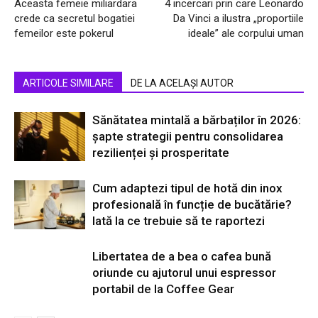
Aceasta femeie miliardara
4 incercari prin care Leonardo
crede ca secretul bogatiei
Da Vinci a ilustra „proportiile
femeilor este pokerul
ideale” ale corpului uman
ARTICOLE SIMILARE
DE LA ACELAȘI AUTOR
Sănătatea mintală a bărbaților în 2026:
șapte strategii pentru consolidarea
rezilienței și prosperitate
Cum adaptezi tipul de hotă din inox
profesională în funcție de bucătărie?
Iată la ce trebuie să te raportezi
Libertatea de a bea o cafea bună
oriunde cu ajutorul unui espressor
portabil de la Coffee Gear