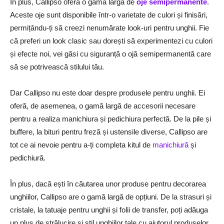
În plus, Callipso oferă o gamă largă de
oje semipermanente
.
Aceste oje sunt disponibile într-o varietate de culori și finisări,
permițându-ți să creezi nenumărate look-uri pentru unghii. Fie
că preferi un look clasic sau dorești să experimentezi cu culori
și efecte noi, vei găsi cu siguranță o ojă semipermanentă care
să se potrivească stilului tău.
Dar Callipso nu este doar despre produsele pentru unghii. Ei
oferă, de asemenea, o gamă largă de accesorii necesare
pentru a realiza manichiura și pedichiura perfectă. De la pile și
buffere, la bituri pentru freză și ustensile diverse, Callipso are
tot ce ai nevoie pentru a-ți completa kitul de
manichiură
și
pedichiură.
În plus, dacă ești în căutarea unor produse pentru decorarea
unghiilor, Callipso are o gamă largă de opțiuni. De la strasuri și
cristale, la tatuaje pentru unghii și folii de transfer, poți adăuga
un plus de strălucire și stil unghiilor tale cu ajutorul produselor