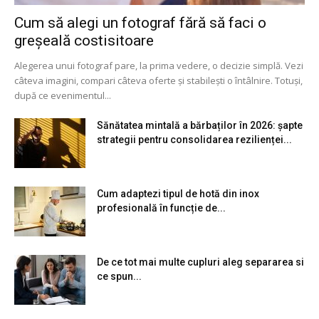
Cum să alegi un fotograf fără să faci o
greșeală costisitoare
Alegerea unui fotograf pare, la prima vedere, o decizie simplă. Vezi
câteva imagini, compari câteva oferte și stabilești o întâlnire. Totuși,
după ce evenimentul...
Sănătatea mintală a bărbaților în 2026: șapte
strategii pentru consolidarea rezilienței...
Cum adaptezi tipul de hotă din inox
profesională în funcție de...
De ce tot mai multe cupluri aleg separarea si
ce spun...