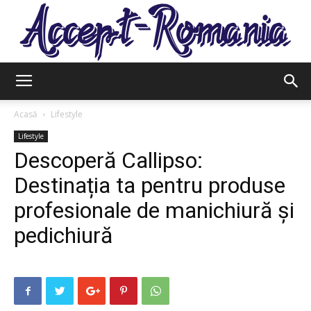
Accept
Acasă
Lifestyle
Lifestyle
Descoperă Callipso:
Romania
Destinația ta pentru produse
profesionale de manichiură și
pedichiură