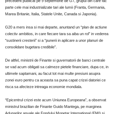
precedent publicat pe 9 septembrie de G7, grupul din care fac
parte cele mai industrializate tari ale lumii (Franta, Germania,
Marea Britanie, Italia, Statele Unite, Canada si Japonia).
G20 a mers insa si mai departe, anuntand un “plan de actiune
colectiv ambitios, in care fiecare tara sa aiba un rol” in vederea
“sustinerii cresterii” si a “punerii in aplicare a unor planuri de
consolidare bugetara credibile”.
De altfel, ministrii de Finante si guvernatorii de banci centrale
se vad acum obligati sa calmeze pietele financiare, dupa ce, in
ultimele saptamani, au facut tot mai multe presiuni asupra
zonei euro pentru ca aceasta sa puna capat crizei datoriei ce
risca sa afecteze intreaga economie mondiala.
“Epicentrul crizei este acum Uniunea Europeana”, a observat
ministrul brazilian de Finante Guido Mantega, pe marginea
Adunarilor anuale ale Fondului Monetar International (FMI) si