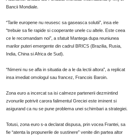
Bancii Mondiale.
“Tarile europene nu reusesc sa gaseasca solutii”, insa ele
“trebuie sa fie rapide si cooperante unele cu altele. Este ceea
ce le recomandam noi”, a sfatuit Mantega dupa reuniunea
marilor puteri emergente din cadrul BRICS (Brazilia, Rusia,
India, China si Africa de Sud).
“Nimeni nu se afla in situatia de a le da lectii altora”, a replicat
insa imediat omologul sau francez, Francois Baroin.
Zona euro a incercat sa isi calmeze partenerii dezmintind
zvonurile potrivit carora falimentul Greciei este iminent si
asigurand ca nu se pune problema unei schimbari a strategiei.
Totusi, zona euro s-a declarat dispusa, prin vocea Frantei, sa
fie “atenta la propunerile de sustinere” venite din partea altor