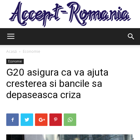
Accept
Acasă
Economie
Economie
G20 asigura ca va ajuta
Romania
cresterea si bancile sa
depaseasca criza