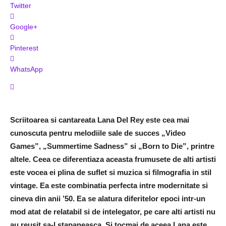
Twitter
Google+
Pinterest
WhatsApp
Scriitoarea si cantareata Lana Del Rey este cea mai
cunoscuta pentru melodiile sale de succes „Video
Games”, „Summertime Sadness” si „Born to Die”, printre
altele. Ceea ce diferentiaza aceasta frumusete de alti artisti
este vocea ei plina de suflet si muzica si filmografia in stil
vintage. Ea este combinatia perfecta intre modernitate si
cineva din anii ’50. Ea se alatura diferitelor epoci intr-un
mod atat de relatabil si de intelegator, pe care alti artisti nu
au reusit sa-l stapaneasca. Si tocmai de aceea Lana este