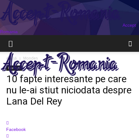
Accept
Romania
Acasă
Monden
Monden
10 fapte interesante pe care
nu le-ai stiut niciodata despre
Lana Del Rey
Facebook