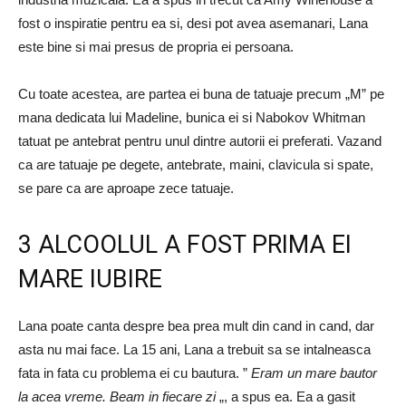
fost o inspiratie pentru ea si, desi pot avea asemanari, Lana
este bine si mai presus de propria ei persoana.
Cu toate acestea, are partea ei buna de tatuaje precum „M” pe
mana dedicata lui Madeline, bunica ei si Nabokov Whitman
tatuat pe antebrat pentru unul dintre autorii ei preferati. Vazand
ca are tatuaje pe degete, antebrate, maini, clavicula si spate,
se pare ca are aproape zece tatuaje.
3 ALCOOLUL A FOST PRIMA EI
MARE IUBIRE
Lana poate canta despre bea prea mult din cand in cand, dar
asta nu mai face. La 15 ani, Lana a trebuit sa se intalneasca
fata in fata cu problema ei cu bautura. ”
Eram un mare bautor
la acea vreme. Beam in fiecare zi
„, a spus ea. Ea a gasit