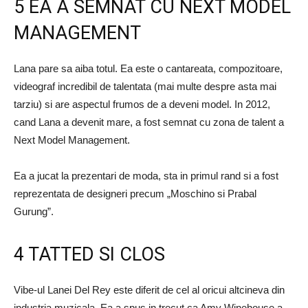
5 EA A SEMNAT CU NEXT MODEL
MANAGEMENT
Lana pare sa aiba totul. Ea este o cantareata, compozitoare,
videograf incredibil de talentata (mai multe despre asta mai
tarziu) si are aspectul frumos de a deveni model. In 2012,
cand Lana a devenit mare, a fost semnat cu zona de talent a
Next Model Management.
Ea a jucat la prezentari de moda, sta in primul rand si a fost
reprezentata de designeri precum „Moschino si Prabal
Gurung”.
4 TATTED SI CLOS
Vibe-ul Lanei Del Rey este diferit de cel al oricui altcineva din
industria muzicala. Ea a spus in trecut ca Amy Winehouse a