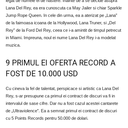
legat de numele ei de nastere. Inainte de a se decide asupra
Lana Del Rey, ea era cunoscuta ca May Jailer si chiar Sparkle
Jump Rope Queen. In cele din urma, ea a aterizat pe „Lana”
de la faimoasa icoana de la Hollywood, Lana Truner, si „Del
Rey” de la Ford Del Rey, ceea ce i-a amintit de timpul petrecut
in Miami. Impreuna, noul ei nume Lana Del Rey i-a modelat
muzica.
9 PRIMUL EI OFERTA RECORD A
FOST DE 10.000 USD
Cu cineva la fel de talentat, perspicace si artistic ca Lana Del
Rey, s-ar presupune ca primul ei contract de discuri va fi in
intervalul de sase cifre. Dar nu a fost cazul acestei cantarete
de „Ultraviolence”. Ea a semnat primul ei contract de discuri
cu 5 Points Records pentru 50.000 de dolari.