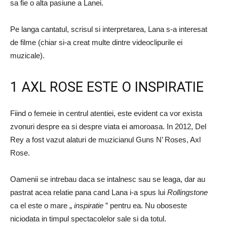
sa fie o alta pasiune a Lanei.
Pe langa cantatul, scrisul si interpretarea, Lana s-a interesat
de filme (chiar si-a creat multe dintre videoclipurile ei
muzicale).
1 AXL ROSE ESTE O INSPIRATIE
Fiind o femeie in centrul atentiei, este evident ca vor exista
zvonuri despre ea si despre viata ei amoroasa. In 2012, Del
Rey a fost vazut alaturi de muzicianul Guns N’ Roses, Axl
Rose.
Oamenii se intrebau daca se intalnesc sau se leaga, dar au
pastrat acea relatie pana cand Lana i-a spus lui
Rollingstone
ca el este o mare „
inspiratie
” pentru ea. Nu oboseste
niciodata in timpul spectacolelor sale si da totul.