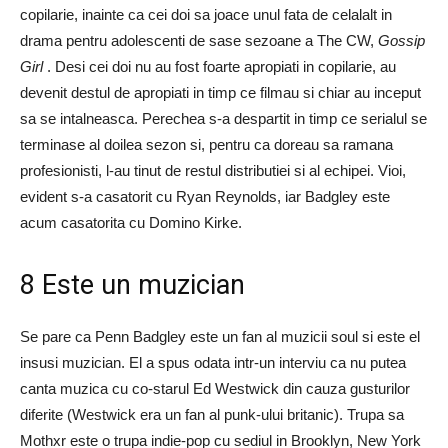
copilarie, inainte ca cei doi sa joace unul fata de celalalt in
drama pentru adolescenti de sase sezoane a The CW,
Gossip
Girl
. Desi cei doi nu au fost foarte apropiati in copilarie, au
devenit destul de apropiati in timp ce filmau si chiar au inceput
sa se intalneasca. Perechea s-a despartit in timp ce serialul se
terminase al doilea sezon si, pentru ca doreau sa ramana
profesionisti, l-au tinut de restul distributiei si al echipei. Vioi,
evident s-a casatorit cu Ryan Reynolds, iar Badgley este
acum casatorita cu Domino Kirke.
8 Este un muzician
Se pare ca Penn Badgley este un fan al muzicii soul si este el
insusi muzician. El a spus odata intr-un interviu ca nu putea
canta muzica cu co-starul Ed Westwick din cauza gusturilor
diferite (Westwick era un fan al punk-ului britanic). Trupa sa
Mothxr este o trupa indie-pop cu sediul in Brooklyn, New York