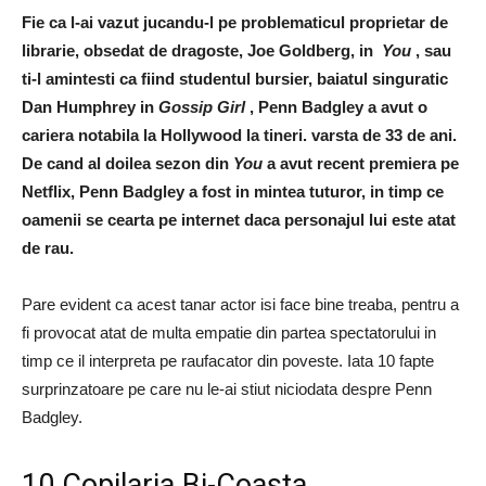
Fie ca l-ai vazut jucandu-l pe problematicul proprietar de
librarie, obsedat de dragoste, Joe Goldberg, in
You
, sau
ti-l amintesti ca fiind studentul bursier, baiatul singuratic
Dan Humphrey in
Gossip Girl
, Penn Badgley a avut o
cariera notabila la Hollywood la tineri. varsta de 33 de ani.
De cand al doilea sezon din
You
a avut recent premiera pe
Netflix, Penn Badgley a fost in mintea tuturor, in timp ce
oamenii se cearta pe internet daca personajul lui este atat
de rau.
Pare evident ca acest tanar actor isi face bine treaba, pentru a
fi provocat atat de multa empatie din partea spectatorului in
timp ce il interpreta pe raufacator din poveste. Iata 10 fapte
surprinzatoare pe care nu le-ai stiut niciodata despre Penn
Badgley.
10 Copilaria Bi-Coasta