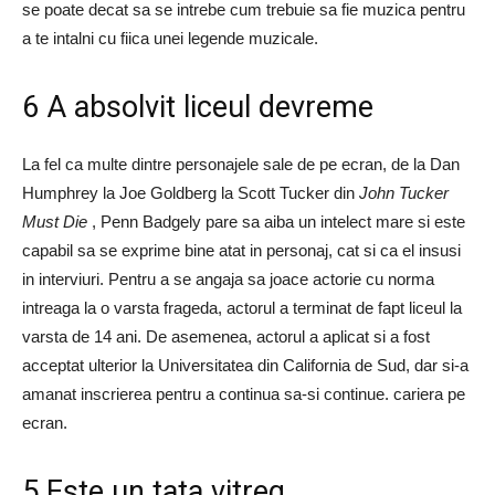
se poate decat sa se intrebe cum trebuie sa fie muzica pentru
a te intalni cu fiica unei legende muzicale.
6 A absolvit liceul devreme
La fel ca multe dintre personajele sale de pe ecran, de la Dan
Humphrey la Joe Goldberg la Scott Tucker din
John Tucker
Must Die
, Penn Badgely pare sa aiba un intelect mare si este
capabil sa se exprime bine atat in ​​personaj, cat si ca el insusi
in interviuri. Pentru a se angaja sa joace actorie cu norma
intreaga la o varsta frageda, actorul a terminat de fapt liceul la
varsta de 14 ani. De asemenea, actorul a aplicat si a fost
acceptat ulterior la Universitatea din California de Sud, dar si-a
amanat inscrierea pentru a continua sa-si continue. cariera pe
ecran.
5 Este un tata vitreg