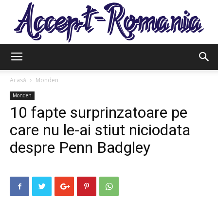
Accept
Acasă
Monden
Monden
10 fapte surprinzatoare pe
Romania
care nu le-ai stiut niciodata
despre Penn Badgley