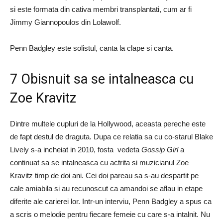
si este formata din cativa membri transplantati, cum ar fi
Jimmy Giannopoulos din Lolawolf.
Penn Badgley este solistul, canta la clape si canta.
7 Obisnuit sa se intalneasca cu
Zoe Kravitz
Dintre multele cupluri de la Hollywood, aceasta pereche este
de fapt destul de draguta. Dupa ce relatia sa cu co-starul Blake
Lively s-a incheiat in 2010, fosta vedeta
Gossip Girl
a
continuat sa se intalneasca cu actrita si muzicianul Zoe
Kravitz timp de doi ani. Cei doi pareau sa s-au despartit pe
cale amiabila si au recunoscut ca amandoi se aflau in etape
diferite ale carierei lor. Intr-un interviu, Penn Badgley a spus ca
a scris o melodie pentru fiecare femeie cu care s-a intalnit. Nu