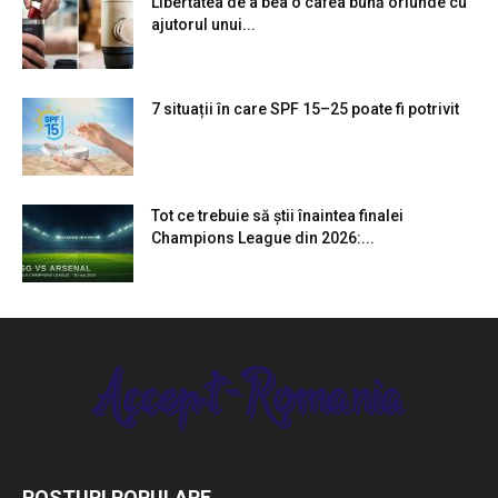
Libertatea de a bea o cafea bună oriunde cu
ajutorul unui...
7 situații în care SPF 15–25 poate fi potrivit
Tot ce trebuie să știi înaintea finalei
Champions League din 2026:...
POSTURI POPULARE