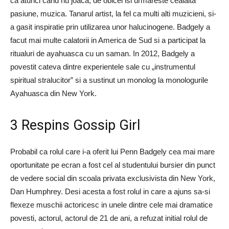
ca atunci cand nu joaca, de obicei isi urmareste cealalta
pasiune, muzica. Tanarul artist, la fel ca multi alti muzicieni, si-
a gasit inspiratie prin utilizarea unor halucinogene. Badgely a
facut mai multe calatorii in America de Sud si a participat la
ritualuri de ayahuasca cu un saman. In 2012, Badgely a
povestit cateva dintre experientele sale cu „instrumentul
spiritual stralucitor” si a sustinut un monolog la monologurile
Ayahuasca din New York.
3 Respins Gossip Girl
Probabil ca rolul care i-a oferit lui Penn Badgely cea mai mare
oportunitate pe ecran a fost cel al studentului bursier din punct
de vedere social din scoala privata exclusivista din New York,
Dan Humphrey. Desi acesta a fost rolul in care a ajuns sa-si
flexeze muschii actoricesc in unele dintre cele mai dramatice
povesti, actorul, actorul de 21 de ani, a refuzat initial rolul de