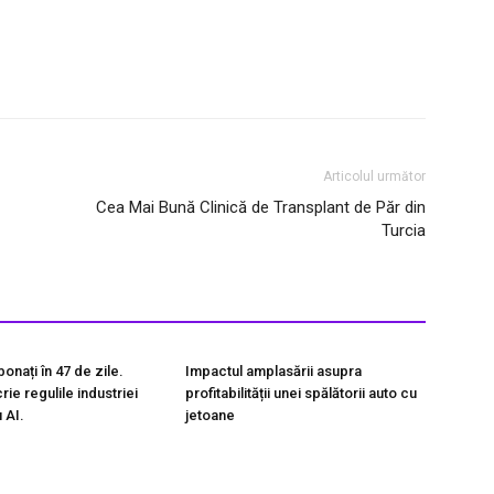
Articolul următor
Cea Mai Bună Clinică de Transplant de Păr din
Turcia
onați în 47 de zile.
Impactul amplasării asupra
ie regulile industriei
profitabilității unei spălătorii auto cu
 AI.
jetoane