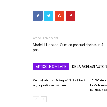
Articolul precedent
Modelul Hooked: Cum sa produci dorinta in 4
pasi
ARTICOLE SIMILARE
DE LA ACELAȘI AUTOR
Cum să alegi un fotograf fără să faci
10.000 de ab
o greșeală costisitoare
LeVioN rescr
muzicale cu