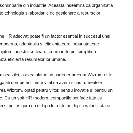
schimbarile din industrie. Aceasta inseamna ca organizatia
te tehnologia si abordarile de gestionare a resurselor
ne HR adecvat poate fi un factor esential in succesul unei
moderna, adaptabila si eficienta care imbunatateste
jutorul acestui software, companiile pot simplifica
miza eficienta resurselor lor umane.
 ordinea zilei, a avea alaturi un partener precum Wizrom este
gajati competenti; este vital sa avem si instrumentele
rea Wizrom, optati pentru viitor, pentru inovatie si pentru un
e. Cu un soft HR modern, companiile pot face fata cu
 si pot asigura ca echipa lor este pe deplin valorificata si