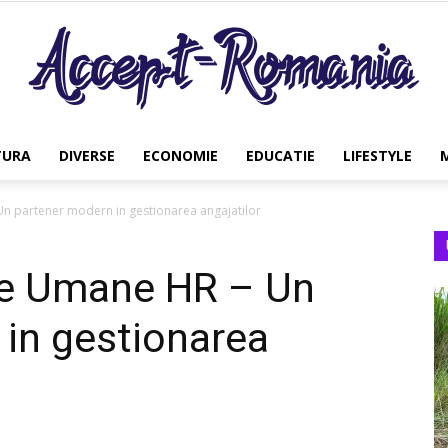
TURA
DIVERSE
ECONOMIE
EDUCATIE
LIFESTYLE
Accept
n partener modern in gestionarea angajatilor
se Umane HR – Un
Romania
in gestionarea