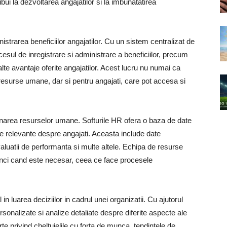
ui la dezvoltarea angajatilor si la imbunatatirea
istrarea beneficiilor angajatilor. Cu un sistem centralizat de
cesul de inregistrare si administrare a beneficiilor, precum
alte avantaje oferite angajatilor. Acest lucru nu numai ca
esurse umane, dar si pentru angajati, care pot accesa si
ionarea resurselor umane. Softurile HR ofera o baza de date
ile relevante despre angajati. Aceasta include date
 evaluatii de performanta si multe altele. Echipa de resurse
nci cand este necesar, ceea ce face procesele
in luarea deciziilor in cadrul unei organizatii. Cu ajutorul
sonalizate si analize detaliate despre diferite aspecte ale
te privind cheltuielile cu forta de munca, tendintele de