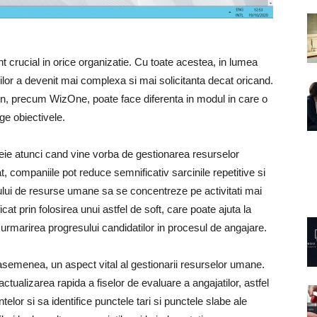
crucial in orice organizatie. Cu toate acestea, in lumea
tilor a devenit mai complexa si mai solicitanta decat oricand.
, precum WizOne, poate face diferenta in modul in care o
ge obiectivele.
eie atunci cand vine vorba de gestionarea resurselor
 companiile pot reduce semnificativ sarcinile repetitive si
ui de resurse umane sa se concentreze pe activitati mai
cat prin folosirea unui astfel de soft, care poate ajuta la
si urmarirea progresului candidatilor in procesul de angajare.
asemenea, un aspect vital al gestionarii resurselor umane.
ualizarea rapida a fiselor de evaluare a angajatilor, astfel
elor si sa identifice punctele tari si punctele slabe ale