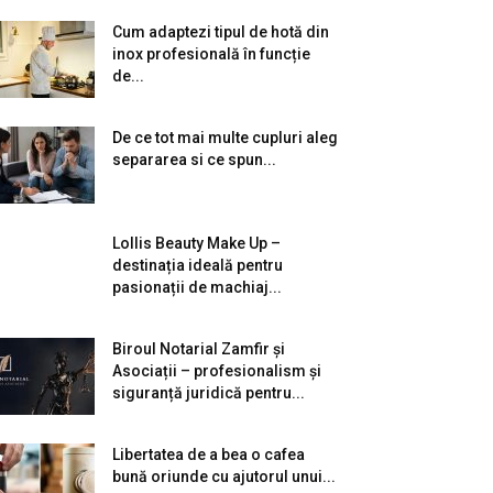
Cum adaptezi tipul de hotă din
inox profesională în funcție
de...
De ce tot mai multe cupluri aleg
separarea si ce spun...
Lollis Beauty Make Up –
destinația ideală pentru
pasionații de machiaj...
Biroul Notarial Zamfir și
Asociații – profesionalism și
siguranță juridică pentru...
Libertatea de a bea o cafea
bună oriunde cu ajutorul unui...