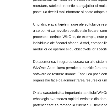
recrutare, ratele de retentie a angajatilor si m
poate lua decizii mai informate si poate adapta 
Unul dintre avantajele majore ale softului de r
a se potrivi cu nevoile specifice ale fiecarei comp
procese si cerinte. WizOne, de exemplu, este pro
individuale ale fiecarei afaceri. Astfel, compani
modul lor de operare si cu obiectivele lor speci
De asemenea, integrarea usoara cu alte sisteme 
WizOne. Acest lucru permite o tranzitie fara pro
software de resurse umane. Faptul ca pot fi conec
organizatie face ca administrarea resurselor uma
O alta caracteristica importanta a softului WizOn
tehnologia avanseaza rapid si cerintele din dom
partener care sa ramana la curent cu ultimele te