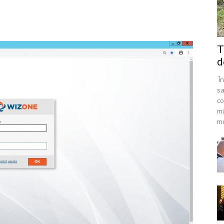
T
d
În
sa
co
mă
mo