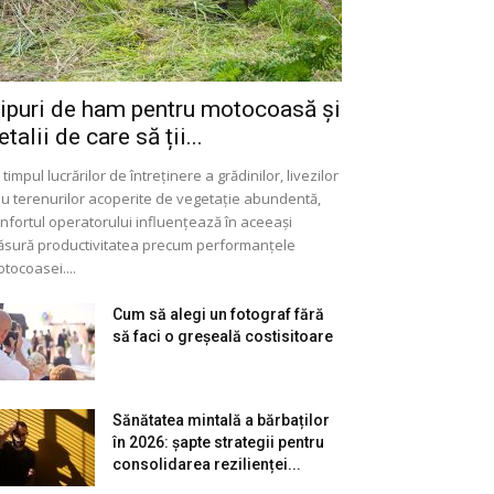
ipuri de ham pentru motocoasă și
etalii de care să ții...
 timpul lucrărilor de întreținere a grădinilor, livezilor
u terenurilor acoperite de vegetație abundentă,
nfortul operatorului influențează în aceeași
sură productivitatea precum performanțele
tocoasei....
Cum să alegi un fotograf fără
să faci o greșeală costisitoare
Sănătatea mintală a bărbaților
în 2026: șapte strategii pentru
consolidarea rezilienței...