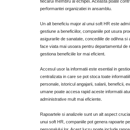
fiecarui membru al echipei. Aceasta poate contrib
performantei organizatiei in ansamblu.
Un alt beneficiu major al unui soft HR este admin
gestiune a beneficiilor, companiile pot usura pro
asigurarile de sanatate, concediile de odihna si 
face viata mai usoara pentru departamentul de r
gestiona beneficiile lor mai eficient.
Accesul usor la informatii este esential in gest
centralizata in care se pot stoca toate informati
personale, istoricul angajarii, salarii, beneficii,
umane poate accesa rapid aceste informatii atu
administrative mult mai eficiente.
Rapoartele si analizele sunt un alt aspect crucial 
unui soft HR, companiile pot genera rapoarte per
personalului lor. Acest lucru poate include rapoar