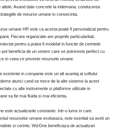
ulte altele. Avand date concrete la indemana, conducerea
strategiile de resurse umane in consecinta.
esurse umane HR este ca acesta poate fi personalizat pentru
anii. Fiecare organizatie are propriile particularitati,
iectat pentru a putea fi modelat in functie de cerintele
ile pot beneficia de un sistem care se potriveste perfect cu
fice in ceea ce priveste resursele umane.
existente in companie este un alt avantaj al softului
bleme atunci cand se trece de la alte sisteme la acest
tate cu alte instrumente si platforme utilizate in
ne sa fie mai fluida si mai eficienta.
e este actualizarile constante. Intr-o lume in care
eniul resurselor umane evolueaza, este esential sa aveti un
ndinte si cerinte. WizOne beneficiaza de actualizari