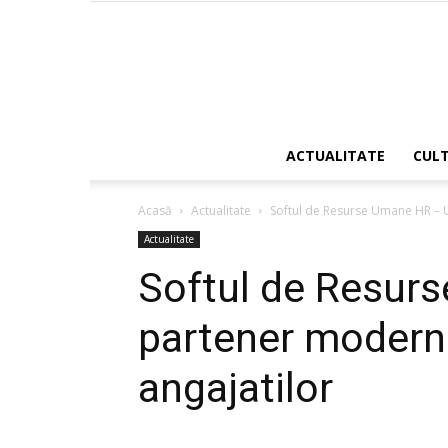
ACTUALITATE
CUL
Acasă
Actualitate
Softul de Resurse Umane HR – U
Actualitate
Softul de Resur
partener modern 
angajatilor