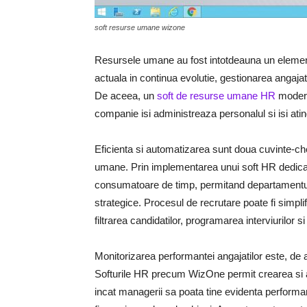
soft resurse umane wizone
Resursele umane au fost intotdeauna un element 
actuala in continua evolutie, gestionarea angaja
De aceea, un
soft de resurse umane HR
modern
companie isi administreaza personalul si isi atin
Eficienta si automatizarea sunt doua cuvinte-ch
umane. Prin implementarea unui soft HR dedicat,
consumatoare de timp, permitand departamentul
strategice. Procesul de recrutare poate fi simplifi
filtrarea candidatilor, programarea interviurilor 
Monitorizarea performantei angajatilor este, de 
Softurile HR precum WizOne permit crearea si act
incat managerii sa poata tine evidenta performant