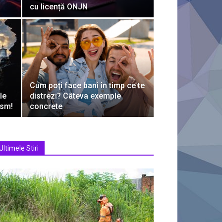
cu licență ONJN
Cum poţi face bani în timp ce te
le
distrezi? Câteva exemple
ism!
concrete
Ultimele Stiri