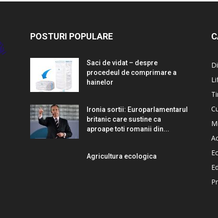
POSTURI POPULARE
C
Saci de vidat – despre
Di
procedeul de comprimare a
Li
hainelor
Ti
Cu
Ironia sortii: Europarlamentarul
britanic care sustine ca
M
aproape toti romanii din...
Ac
E
Agricultura ecologica
Ed
P