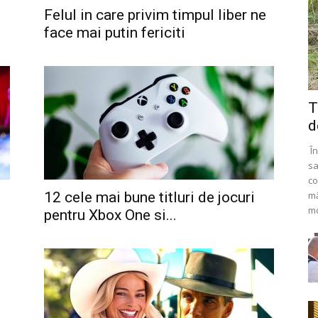
Felul in care privim timpul liber ne
face mai putin fericiti
T
d
În
sa
co
12 cele mai bune titluri de jocuri
mă
mo
pentru Xbox One si...