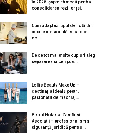
în 2026: șapte strategii pentru
consolidarea rezilienței...
Cum adaptezi tipul de hotă din
inox profesională în funcție
de...
De ce tot mai multe cupluri aleg
separarea si ce spun...
Lollis Beauty Make Up –
destinația ideală pentru
pasionații de machiaj...
Biroul Notarial Zamfir și
Asociații – profesionalism și
siguranță juridică pentru...