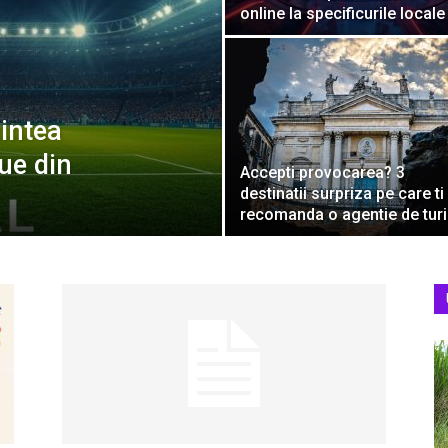
online la specificurile locale
aintea
ue din
Accepti provocarea? 3
destinatii surpriza pe care ti 
recomanda o agentie de tur