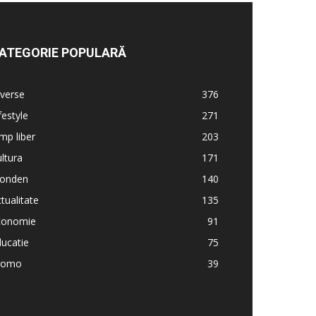
ATEGORIE POPULARĂ
verse
376
festyle
271
mp liber
203
ltura
171
onden
140
tualitate
135
conomie
91
ucatie
75
romo
39