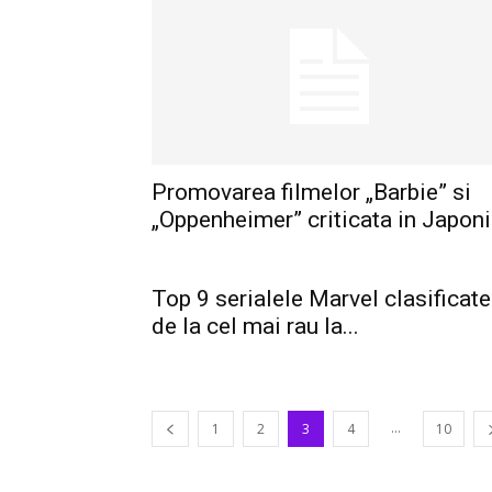
Promovarea filmelor „Barbie” si
„Oppenheimer” criticata in Japon
Top 9 serialele Marvel clasificate
de la cel mai rau la...
...
1
2
3
4
10