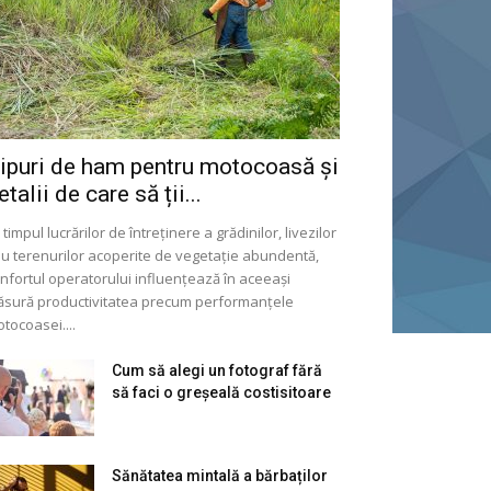
ipuri de ham pentru motocoasă și
etalii de care să ții...
 timpul lucrărilor de întreținere a grădinilor, livezilor
u terenurilor acoperite de vegetație abundentă,
nfortul operatorului influențează în aceeași
sură productivitatea precum performanțele
tocoasei....
Cum să alegi un fotograf fără
să faci o greșeală costisitoare
Sănătatea mintală a bărbaților