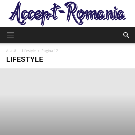
Accept
Acasă
Lifestyle
Pagina 12
LIFESTYLE
Romania